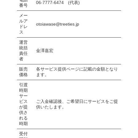
06-7777-6474 (代表)
番号
メー
ルア
otoiawase@treeties.jp
ドレ
ス
運営
統括
金澤嘉宏
責任
者
販売
各サービス提供ページに記載の金額となり
価格
ます。
引渡
時期
サー
ビス
ご入金確認後、ご希望日にサービスをご提
が提
供いたします。
供さ
れる
時期
受付