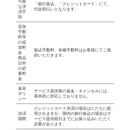
可能
「銀行振込」「クレジットカード」にて、
な決
代金前払いとなります。
済手
段
追加
手数
料等
の追
加料
振込手数料、各種手数料はお客様にてご負
金
担いただきます。
商品
以外
の必
要料
金
返金
サービス提供後の返金・キャンセルには、
ポリ
基本的に対応しておりません。
シー
クレジットカード決済の場合はただちに処
決済
理されますが、国内の銀行振込の場合はサ
期間
ービス提供前日までにお振り込みいただく
必要があります。