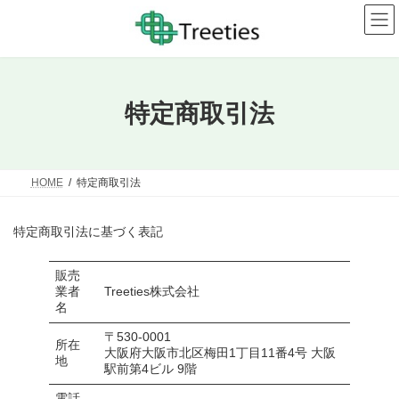
コ
ナ
ン
ビ
テ
ゲ
ン
ー
ツ
シ
へ
ョ
ス
ン
特定商取引法
キ
に
ッ
移
プ
動
HOME
特定商取引法
特定商取引法に基づく表記
販売
業者
Treeties株式会社
名
〒530-0001
所在
大阪府大阪市北区梅田1丁目11番4号 大阪
地
駅前第4ビル 9階
電話