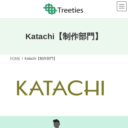
コ
ナ
ン
ビ
テ
ゲ
ン
ー
ツ
シ
へ
ョ
ス
ン
Katachi【制作部門】
キ
に
ッ
移
プ
動
HOME
Katachi【制作部門】