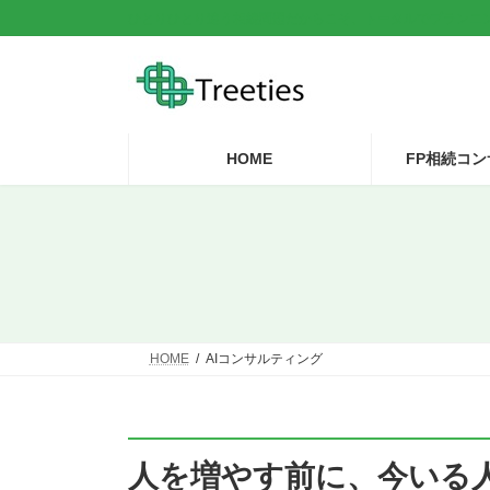
コ
ナ
ひとりひとり違う相続問題だからこそ、トータルでプランニ
ン
ビ
テ
ゲ
ン
ー
ツ
シ
へ
ョ
ス
ン
HOME
FP相続コ
キ
に
ッ
移
プ
動
HOME
AIコンサルティング
人を増やす前に、今いる人